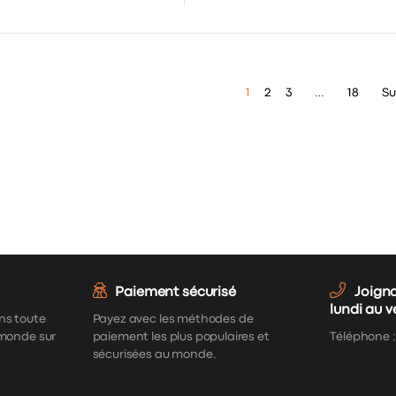
1
2
3
…
18
Su
Paiement sécurisé
Joign
lundi au 
ns toute
Payez avec les méthodes de
 monde sur
paiement les plus populaires et
Téléphone 
sécurisées au monde.