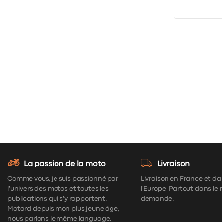
La passion de la moto
Livraison
Comme vous, je suis passionné par
Livraison en France et da
l'univers des motos et toutes les
l'Europe. Partout dans le
publications qui s'y rapportent.
demande.
Motard depuis mon plus jeune âge,
nous parlons le même language.