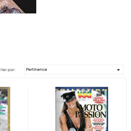

Pertinence
Trier par: