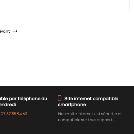
ivant
able par téléphone du
Site internet compatible
vendredi
smartphone
:
07 57 58 94 63
Notre site internet est sécurisé et
compatible sur tous supports