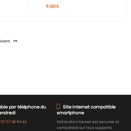
9,00 €
ivant
able par téléphone du
Site internet compatible
vendredi
smartphone
:
07 57 58 94 63
Notre site internet est sécurisé et
compatible sur tous supports