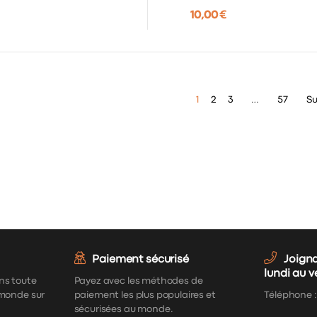
10,00 €
1
2
3
…
57
Su
Paiement sécurisé
Joign
lundi au 
ns toute
Payez avec les méthodes de
 monde sur
paiement les plus populaires et
Téléphone 
sécurisées au monde.