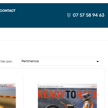
CONTACT
07 57 58 94 63

Pertinence
Trier par: