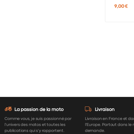
9,00 €
La passion de la moto
Livraison
Comme vous, je suis passionné par
Livraison en France et da
l'univers des motos et toutes les
l'Europe. Partout dans le
publications qui s'y rapportent.
demande.