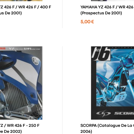
 426 F / WR 426 F / 400 F
YAMAHA YZ 426 F / WR 426
us De 2001)
(prospectus De 2001)
5,00 €
 / WR 426 F - 250 F
SCORPA (catalogue De La Gamme
e De 2002)
2006)