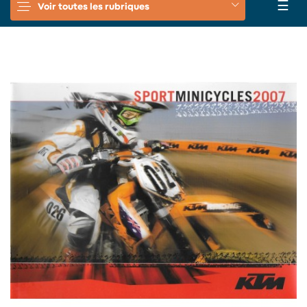
Basc
☰
Voir toutes les rubriques
la
navi