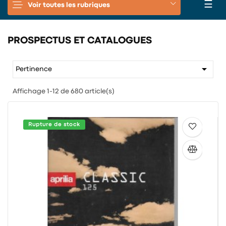
Basc
☰
Voir toutes les rubriques
la
navi
PROSPECTUS ET CATALOGUES

Pertinence
Affichage 1-12 de 680 article(s)
Rupture de stock