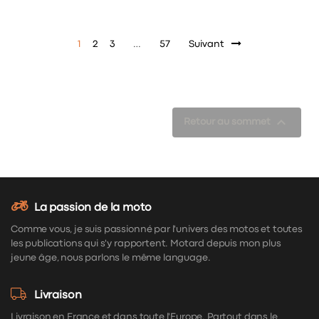
1
2
3
…
57
Suivant

Retour au sommet
La passion de la moto
Comme vous, je suis passionné par l'univers des motos et toutes
les publications qui s'y rapportent. Motard depuis mon plus
jeune âge, nous parlons le même language.
Livraison
Livraison en France et dans toute l'Europe. Partout dans le