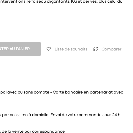
nterventions, le faiseau cligontants 103 et dérivés, plus celui du
TER AU PANIER
Liste de souhaits
Comparer
ypal avec ou sans compte - Carte bancaire en partenariat avec
 ou par colissimo à domicile. Envoi de votre commande sous 24 h.
és de la vente par correspondance