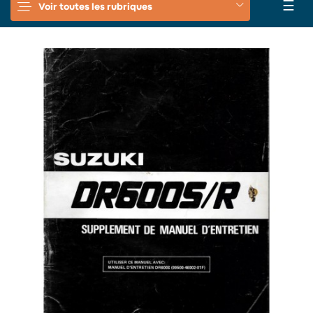
Basc
☰
Voir toutes les rubriques
la
navi