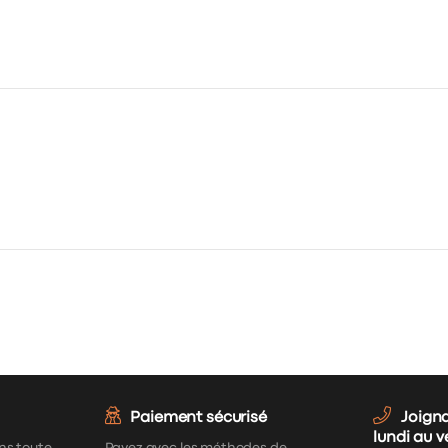
Paiement sécurisé
Joign
lundi au 