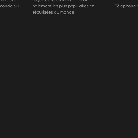
ns toute
Payez avec les méthodes de
 monde sur
paiement les plus populaires et
Téléphone 
sécurisées au monde.