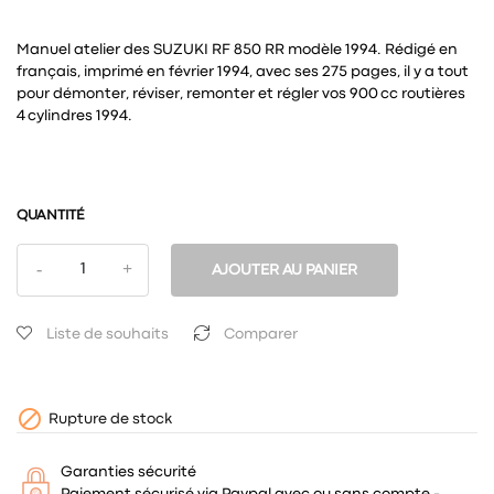
Manuel atelier des SUZUKI RF 850 RR modèle 1994. Rédigé en
français, imprimé en février 1994, avec ses 275 pages, il y a tout
pour démonter, réviser, remonter et régler vos 900 cc routières
4 cylindres 1994.
QUANTITÉ
AJOUTER AU PANIER
Liste de souhaits
Comparer

Rupture de stock
Garanties sécurité
Paiement sécurisé via Paypal avec ou sans compte -