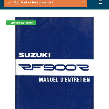
Basc
☰
Voir toutes les rubriques
la
navi
Rupture de stock