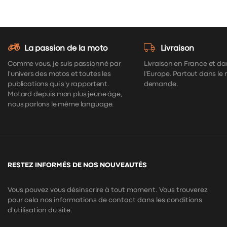
La passion de la moto
Livraison
Comme vous, je suis passionné par
Livraison en France et da
l'univers des motos et toutes les
l'Europe. Partout dans le
publications qui s'y rapportent.
demande.
Motard depuis mon plus jeune âge,
nous parlons le même language.
RESTEZ INFORMÉS DE NOS NOUVEAUTÉS
Vous pouvez vous désinscrire à tout moment. Vous trouverez
pour cela nos informations de contact dans les conditions
d'utilisation du site.