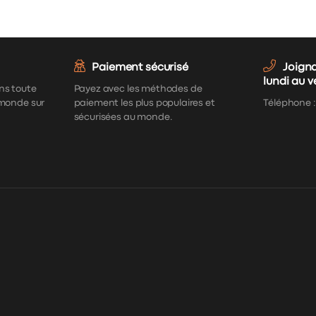
Paiement sécurisé
Joign
lundi au 
ns toute
Payez avec les méthodes de
 monde sur
paiement les plus populaires et
Téléphone 
sécurisées au monde.