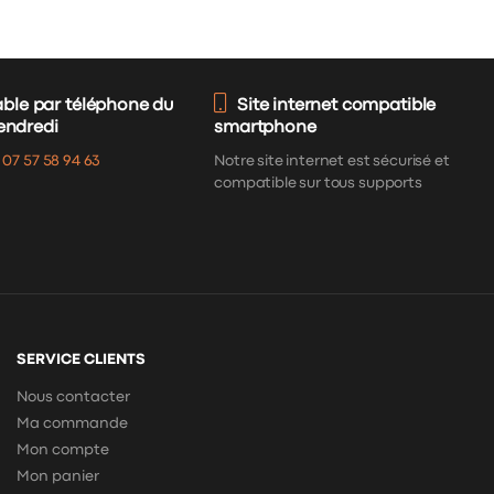
able par téléphone du
Site internet compatible
vendredi
smartphone
:
07 57 58 94 63
Notre site internet est sécurisé et
compatible sur tous supports
SERVICE CLIENTS
Nous contacter
Ma commande
Mon compte
Mon panier