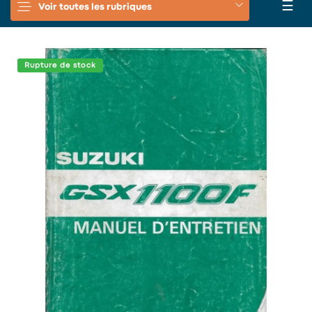
Basc
☰
Voir toutes les rubriques
la
navi
Rupture de stock