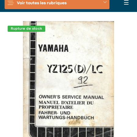
Basc
☰
Voir toutes les rubriques
la
navi
Rupture de stock