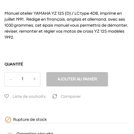
Manuel atelier YAMAHA YZ 125 (D) / LC type 4DB, imprimé en
juillet 1991. Rédigé en frrançais, anglais et allemand, avec ses
1030 grammes, cet épais manuel vous permettra de démonter,
réviser, remonter et régler vos motos de cross YZ 125 modèles
1992.
QUANTITÉ
AJOUTER AU PANIER
Liste de souhaits
Comparer

Rupture de stock
Garanties sécurité