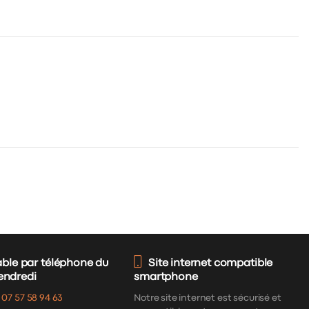
able par téléphone du
Site internet compatible
vendredi
smartphone
:
07 57 58 94 63
Notre site internet est sécurisé et