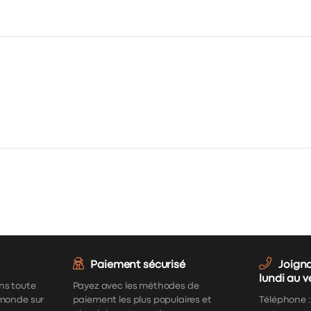
Paiement sécurisé
Joign
lundi au 
ns toute
Payez avec les méthodes de
 monde sur
paiement les plus populaires et
Téléphone 