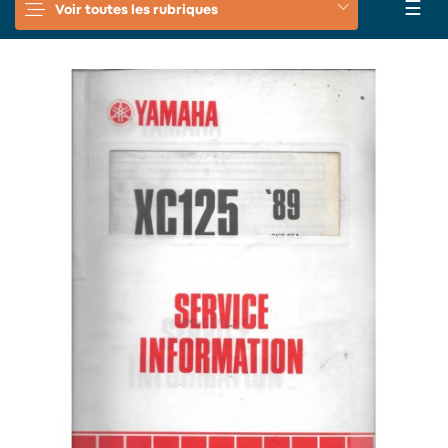
Basc
☰
Voir toutes les rubriques
la
navi