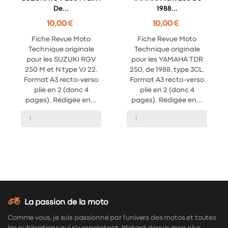
De...
1988...
10,00 €
10,00 €
Fiche Revue Moto
Fiche Revue Moto
Technique originale
Technique originale
pour les SUZUKI RGV
pour les YAMAHA TDR
250 M et N type VJ 22.
250, de 1988, type 3CL.
Format A3 recto-verso
Format A3 recto-verso
plié en 2 (donc 4
plié en 2 (donc 4
pages). Rédigée en...
pages). Rédigée en...
La passion de la moto
Comme vous, je suis passionné par l'univers des motos et toutes
les publications qui s'y rapportent. Motard depuis mon plus