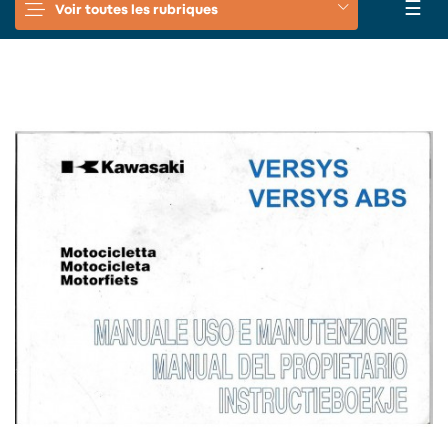
Basc
☰
Voir toutes les rubriques
la
navi