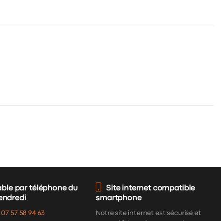
able par téléphone du
Site internet compatible
vendredi
smartphone
:
07 57 58 94 63
Notre site internet est sécurisé et