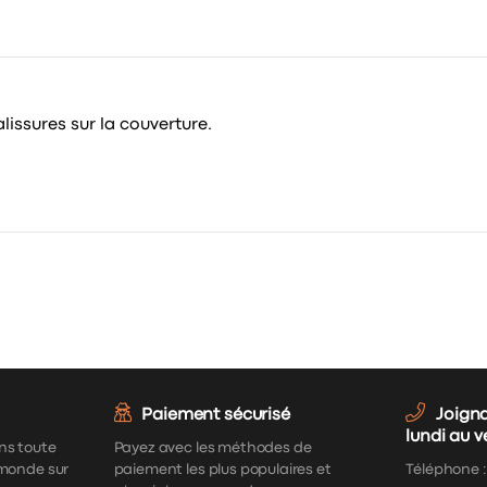
issures sur la couverture.
Paiement sécurisé
Joign
lundi au 
ns toute
Payez avec les méthodes de
 monde sur
paiement les plus populaires et
Téléphone 