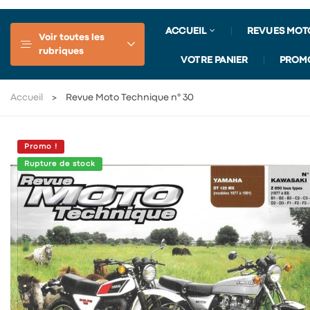
ACCUEIL
REVUES MOT
Voir toutes les
rubriques
VOTRE PANIER
PROM
Accueil
Revue Moto Technique n° 30
Promo !
Rupture de stock