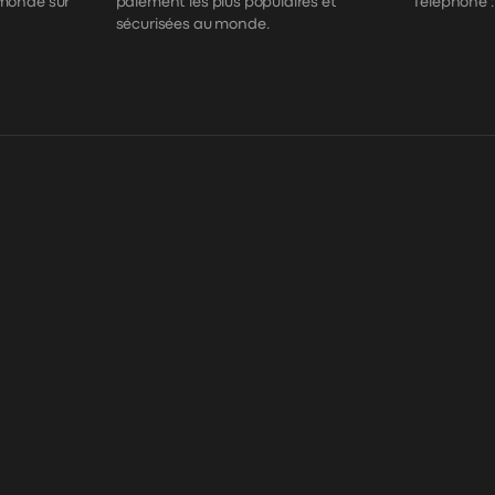
 monde sur
paiement les plus populaires et
Téléphone 
sécurisées au monde.