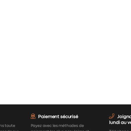
Paiement sécurisé
Joign
lundi au 
ns toute
Payez avec les méthodes de