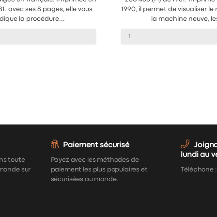
1. avec ses 8 pages, elle vous
1990, il permet de visualiser 
dique la procédure...
la machine neuve, les
Paiement sécurisé
Joign
lundi au 
ns toute
Payez avec les méthodes de
 monde sur
paiement les plus populaires et
Téléphone 
sécurisées au monde.