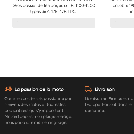
Gros dossier de 163 pages sur FJ 1100-1200
octobre 198
types 36Y, 47E, 47F, 1TX,...
in
La passion de la moto
Livraison
Comme vous, je suis passionné par
Livraison en France et da
l'univers des motos et toutes les
l'Europe. Partout dans le
publications qui s'y rapportent.
demande.
Motard depuis mon plus jeune âge,
nous parlons le même language.