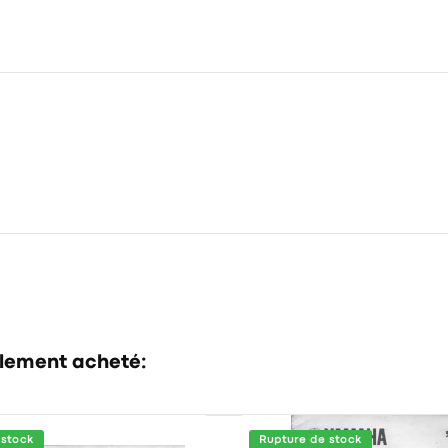
alement acheté:
 stock
Rupture de stock