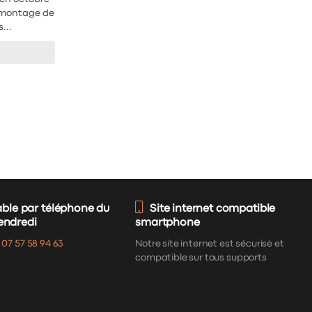
le montage de
...
able par téléphone du
Site internet compatible
vendredi
smartphone
:
07 57 58 94 63
Notre site internet est sécurisé et
compatible sur tous supports