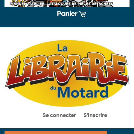
Panier
0
0
Se connecter
S'inscrire