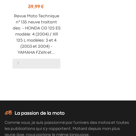
39,99 €
Revue Moto Technique
n° 135 neuve traitant
des: - HONDA CG 125 ES
modèle: 4 (2004) / XR
125 L modèles: 3 et 4
(2003 et 2004) -
YAMAHA FZ6N et...
La passion de la moto
Comme vous, je suis passionné par l'univers des motos et toutes
les publications qui s'y rapportent. Motard depuis mon plus
jeune âge, nous parlons le même language.