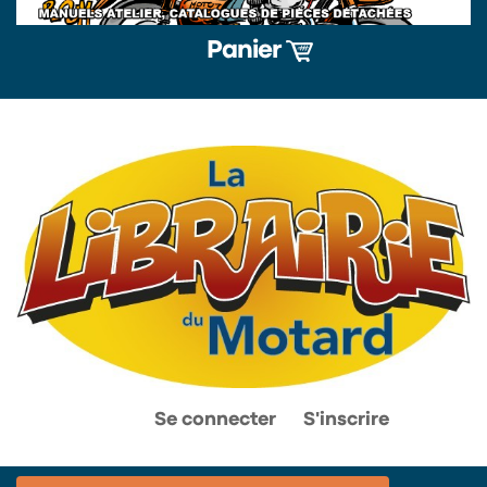
Panier
0
0
Se connecter
S'inscrire