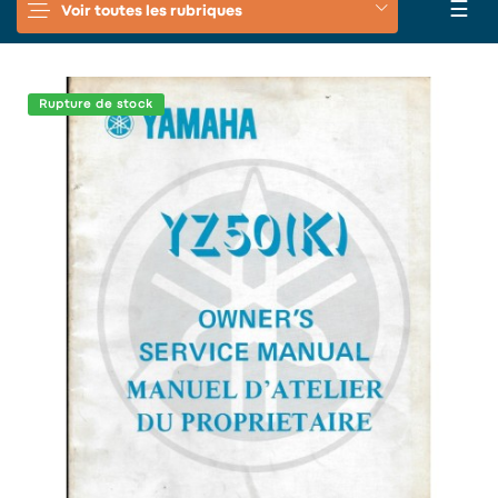
Basc
☰
Voir toutes les rubriques
la
navi
Rupture de stock