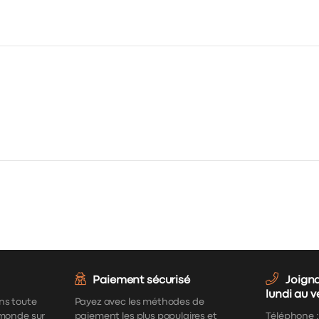
Paiement sécurisé
Joign
lundi au 
ns toute
Payez avec les méthodes de
 monde sur
paiement les plus populaires et
Téléphone 