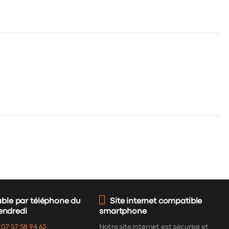
able par téléphone du
Site internet compatible
vendredi
smartphone
:
07 57 58 94 63
Notre site internet est sécurisé et