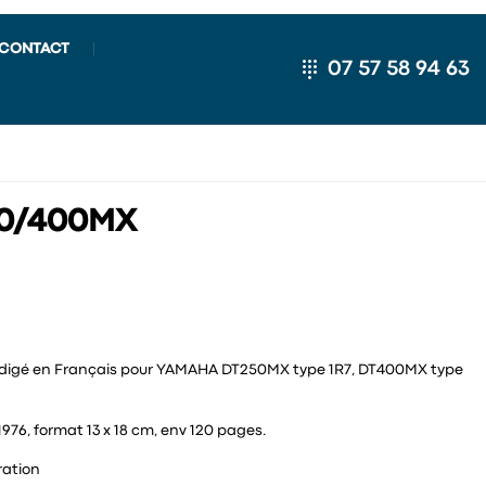
CONTACT
07 57 58 94 63
0/400MX
édigé en Français pour YAMAHA DT250MX type 1R7, DT400MX type
976, format 13 x 18 cm, env 120 pages.
ration