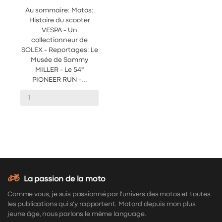
Au sommaire: Motos:
Histoire du scooter
VESPA - Un
collectionneur de
SOLEX - Reportages: Le
Musée de Sammy
MILLER - Le 54°
PIONEER RUN -...
La passion de la moto
Comme vous, je suis passionné par l'univers des motos et toutes
les publications qui s'y rapportent. Motard depuis mon plus
jeune âge, nous parlons le même language.