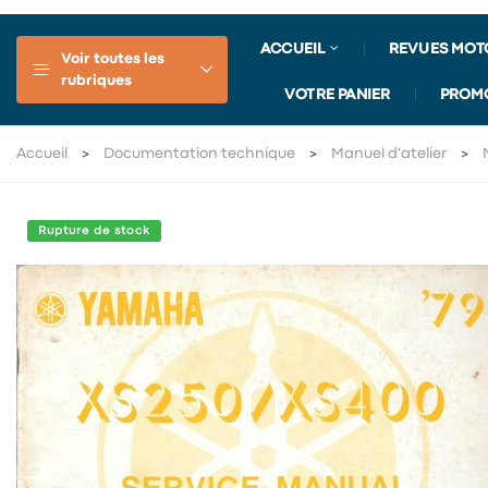
ACCUEIL
REVUES MOT
Voir toutes les
rubriques
VOTRE PANIER
PROM
Accueil
Documentation technique
Manuel d'atelier
Rupture de stock