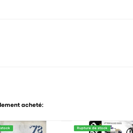
alement acheté:
 stock
Rupture de stock