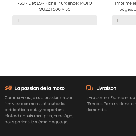
750 - E et ES - Fiche 1° urgence: MOTO
Imprimé e
GUZZI 500 V 50
pages, c
La passion de la moto
Livraison
Comme vous, je suis passionné par
Livraison en France et da
l'univers des motos et toutes les
l'Europe. Partout dans le
publications qui s'y rapportent.
demande.
Motard depuis mon plus jeune âge,
nous parlons le même language.