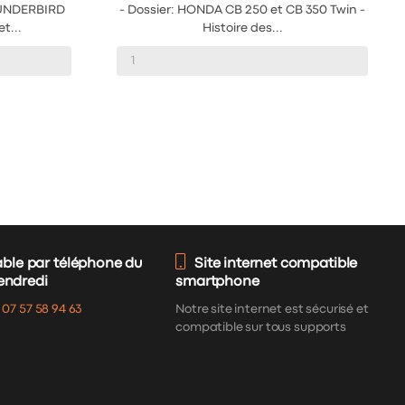
HUNDERBIRD
- Dossier: HONDA CB 250 et CB 350 Twin -
t...
Histoire des...
able par téléphone du
Site internet compatible
vendredi
smartphone
:
07 57 58 94 63
Notre site internet est sécurisé et
compatible sur tous supports