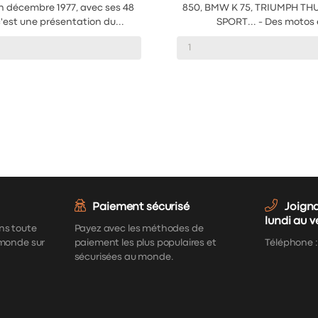
n décembre 1977, avec ses 48
850, BMW K 75, TRIUMPH T
'est une présentation du...
SPORT... - Des motos e
Paiement sécurisé
Joign
lundi au 
ns toute
Payez avec les méthodes de
 monde sur
paiement les plus populaires et
Téléphone 
sécurisées au monde.