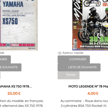
ide
Aperçu rapide
ARER
COMPARER
DE SOUHAITS
LISTE DE SOUHAITS
Panier
AMAHA XS 750 1978...
MOTO LEG
23,00 €
4,00 €
tion du modèle en français,
Au sommaire: - Roue dans rou
t allemand des XS 750 1978.
3 cylindres BSA 750 Rocket II