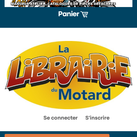
Panier
0
0
Se connecter
S'inscrire