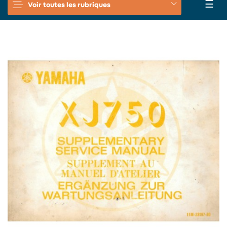
Basc
☰
Voir toutes les rubriques
la
navi