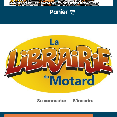
Panier
0
0
Se connecter
S'inscrire