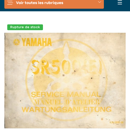
Basc
☰
Voir toutes les rubriques
la
navi
Rupture de stock