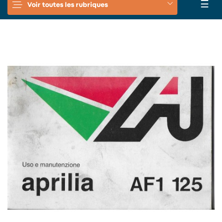
Basc
☰
Voir toutes les rubriques
la
navi