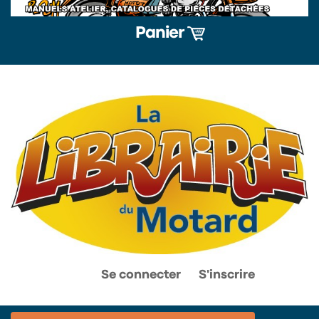
Panier
0
0
Se connecter
S'inscrire