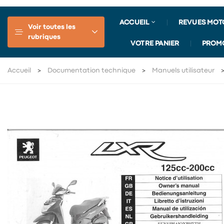
ACCUEIL
REVUES MOT
Voir toutes les
rubriques
VOTRE PANIER
PROM
Accueil
Documentation technique
Manuels utilisateur