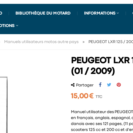
O
BIBLIOTHÈQUE DU MOTARD
INFORMATIONS
OTIONS
Manuels utilisateurs motos autre pays
PEUGEOT LXR 125 / 200
PEUGEOT LXR 1
(01 / 2009)
Partager
15,00 €
TTC
Manuel utilisateur des PEUGEOT
en français, anglais, espagnol, a
danois avec ses 121 pages, (11 p
scooters 125 cc et 200 cc et d'e