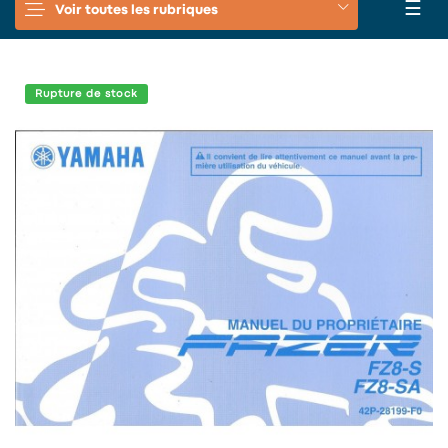
Basc
☰
Voir toutes les rubriques
la
navi
Rupture de stock