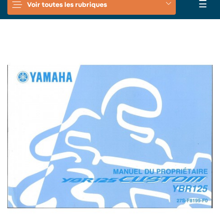
Basc
☰
Voir toutes les rubriques
la
navi