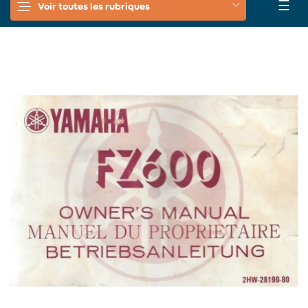
Basc
☰
Voir toutes les rubriques
la
navi