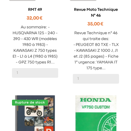
RMT 49
Revue Moto Technique
N° 46
32,00 €
35,00 €
Au sommaire: -
HUSQVARNA 125 - 240 -
Revue Technique n° 46
390 - 430 WR (modèles
qui traite des:
1980 à 1983) -
- PEUGEOT 80 TXE - TLX
KAWASAKI Z 750 types
- KAWASAKI Z 1000 J, J1
E1 - L1 à L4 (1980 à 1985)
et J2 (85 pages) - Fiche
- GPZ 750 types R1...
1° urgence: YAMAHA IT
175 type...
Rupture de stock