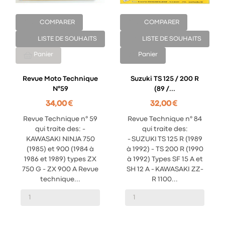
COMPARER
COMPARER
LISTE DE SOUHAITS
LISTE DE SOUHAITS
Panier
Panier
Revue Moto Technique
Suzuki TS 125 / 200 R
N°59
(89 /...
34,00 €
32,00 €
Revue Technique n° 59
Revue Technique n° 84
qui traite des: -
qui traite des:
KAWASAKI NINJA 750
- SUZUKI TS 125 R (1989
(1985) et 900 (1984 à
à 1992) - TS 200 R (1990
1986 et 1989) types ZX
à 1992) Types SF 15 A et
750 G - ZX 900 A Revue
SH 12 A - KAWASAKI ZZ-
technique...
R 1100...