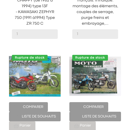
CHAPPY (de 1982 à
français. Il indique:
1994) type 13F
montage des éléments,
- KAWASAKI ZEPHYR
couples de serrage,
750 (1991 à1994) Type
purge freins et
ZR 750 C
embrayage,...
Rupture de stock
Rupture de stock
COMPARER
COMPARER
LISTE DE SOUHAITS
LISTE DE SOUHAITS
Panier
Panier